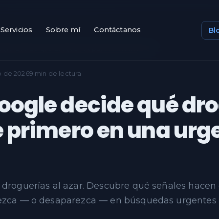
Servicios
Sobre mí
Contáctanos
Bl
le decide qué droguería aparece primero en…
o de 2026
9 min de lectura
ogle decide qué dro
 primero en una urg
droguerías al azar. Descubre qué señales hacen
ezca — o desaparezca — en búsquedas urgentes