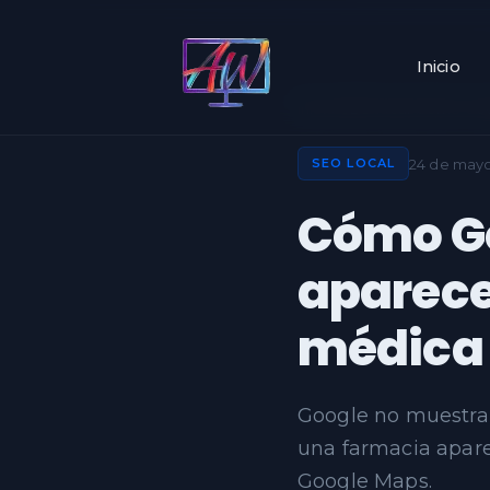
Inicio
Inicio
›
SEO local
›
Cómo Goog
24 de may
SEO LOCAL
Cómo Go
aparece
médica
Google no muestra 
una farmacia apar
Google Maps.