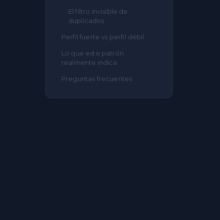
El filtro invisible de
duplicados
Perfil fuerte vs perfil débil
Lo que este patrón
realmente indica
Preguntas frecuentes